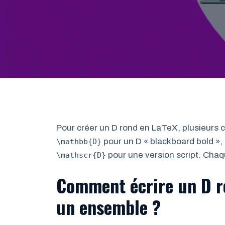
Pour créer un D rond en LaTeX, plusieurs 
pour un D « blackboard bold »,
\mathbb{D}
pour une version script. Chaq
\mathscr{D}
Comment écrire un D r
un ensemble ?