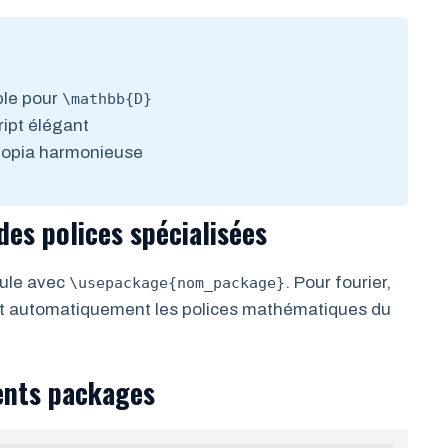
ble pour
\mathbb{D}
ript élégant
Utopia harmonieuse
des polices spécialisées
bule avec
. Pour fourier,
\usepackage{nom_package}
it automatiquement les polices mathématiques du
ents packages