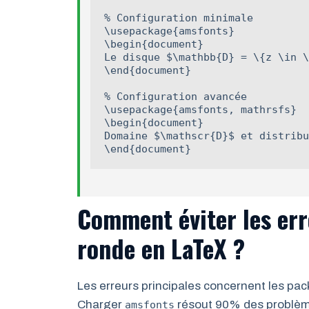
% Configuration minimale

\usepackage{amsfonts}

\begin{document}

Le disque $\mathbb{D} = \{z \in \
\end{document}

% Configuration avancée

\usepackage{amsfonts, mathrsfs}

\begin{document}

Domaine $\mathscr{D}$ et distribu
\end{document}
Comment éviter les err
ronde en LaTeX ?
Les erreurs principales concernent les pac
Charger
résout 90% des problè
amsfonts