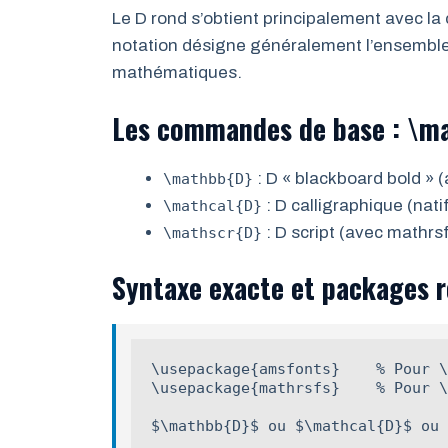
Le D rond s’obtient principalement avec 
notation désigne généralement l’ensemble
mathématiques.
Les commandes de base : \ma
: D « blackboard bold »
\mathbb{D}
: D calligraphique (nat
\mathcal{D}
: D script (avec mathrs
\mathscr{D}
Syntaxe exacte et packages r
\usepackage{amsfonts}    % Pour \
\usepackage{mathrsfs}    % Pour \
$\mathbb{D}$ ou $\mathcal{D}$ ou 