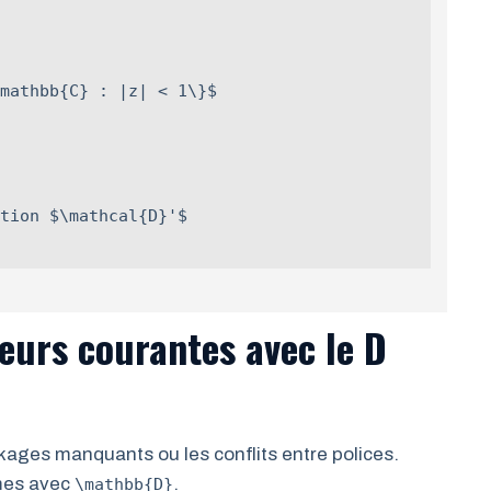
mathbb{C} : |z| < 1\}$

tion $\mathcal{D}'$

eurs courantes avec le D
kages manquants ou les conflits entre polices.
mes avec
.
\mathbb{D}