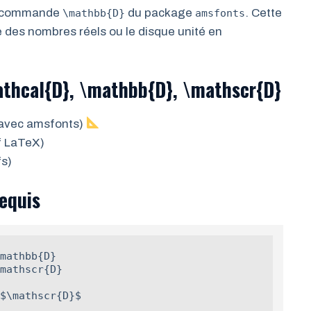
la commande
du package
. Cette
\mathbb{D}
amsfonts
 des nombres réels ou le disque unité en
thcal{D}, \mathbb{D}, \mathscr{D}
 (avec amsfonts)
if LaTeX)
fs)
equis
mathbb{D}

mathscr{D}

$\mathscr{D}$